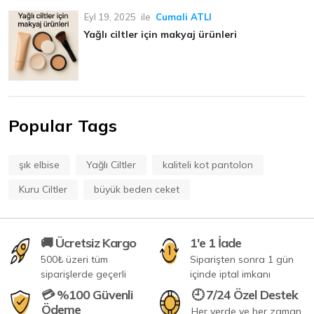
Eyl 19, 2025
ile
Cumali ATLI
Yağlı ciltler için makyaj ürünleri
Popular Tags
şık elbise
Yağlı Ciltler
kaliteli kot pantolon
Kuru Ciltler
büyük beden ceket
🚚 Ücretsiz Kargo
1'e 1 İade
500₺ üzeri tüm
Siparişten sonra 1 gün
siparişlerde geçerli
içinde iptal imkanı
💳 %100 Güvenli
🕘 7/24 Özel Destek
Ödeme
Her yerde ve her zaman