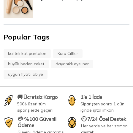
Popular Tags
kaliteli kot pantolon
Kuru Ciltler
büyük beden ceket
dayanıklı eyeliner
uygun fiyatlı abiye
🚚 Ücretsiz Kargo
1'e 1 İade
500₺ üzeri tüm
Siparişten sonra 1 gün
siparişlerde geçerli
içinde iptal imkanı
💳 %100 Güvenli
🕘 7/24 Özel Destek
Ödeme
Her yerde ve her zaman
Güvenli ödeme garantisi
destek