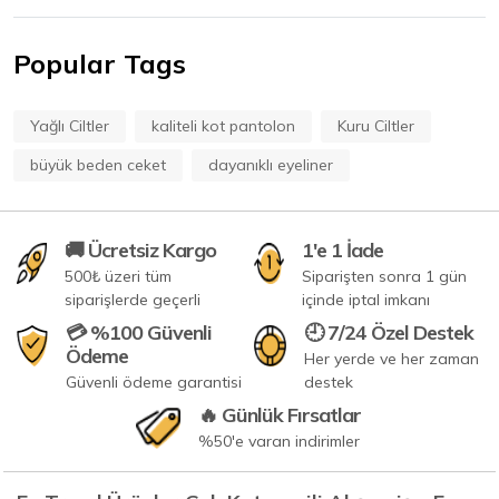
Popular Tags
Yağlı Ciltler
kaliteli kot pantolon
Kuru Ciltler
büyük beden ceket
dayanıklı eyeliner
🚚 Ücretsiz Kargo
1'e 1 İade
500₺ üzeri tüm
Siparişten sonra 1 gün
siparişlerde geçerli
içinde iptal imkanı
💳 %100 Güvenli
🕘 7/24 Özel Destek
Ödeme
Her yerde ve her zaman
Güvenli ödeme garantisi
destek
🔥 Günlük Fırsatlar
%50'e varan indirimler