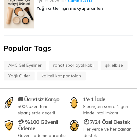
Eyl 19, 2025
ile
Cumali ATLI
Yağlı ciltler için makyaj ürünleri
Popular Tags
AMC Gel Eyeliner
rahat spor ayakkabı
şık elbise
Yağlı Ciltler
kaliteli kot pantolon
🚚 Ücretsiz Kargo
1'e 1 İade
500₺ üzeri tüm
Siparişten sonra 1 gün
siparişlerde geçerli
içinde iptal imkanı
💳 %100 Güvenli
🕘 7/24 Özel Destek
Ödeme
Her yerde ve her zaman
Güvenli ödeme garantisi
destek