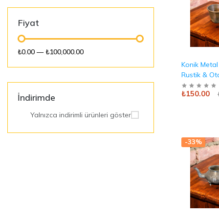
Fiyat
₺0.00
—
₺100,000.00
Konik Metal
Rustik & Ot
Sunum
₺150.00
İndirimde
Yalnızca indirimli ürünleri göster
-33%