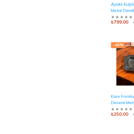
Ayaklı Kulp
Metal Demlik
Kabartma 
₺799.00
Antika
-46%
Kare Forml
Desenli Meta
Dekoratif ve
₺250.00
Antika