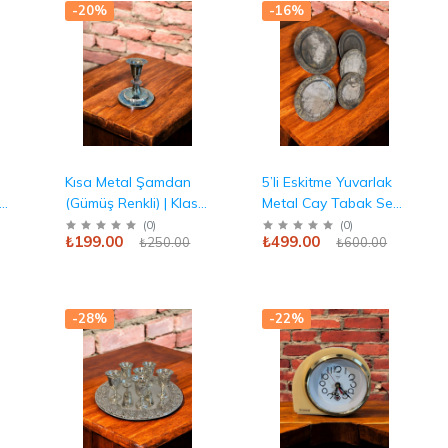
-20%
-16%
ı
Kısa Metal Şamdan
5’li Eskitme Yuvarlak
 &
(Gümüş Renkli) | Klasik
Metal Cay Tabak Seti
Tek Mumluk Antika
| Vintage Tarnişli
(
0
)
(
0
)
₺199.00
₺499.00
₺250.00
₺600.00
Görünüm Antika
-28%
-22%