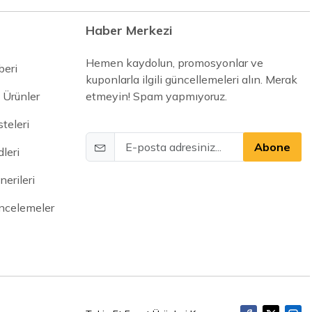
Haber Merkezi
Hemen kaydolun, promosyonlar ve
beri
kuponlarla ilgili güncellemeleri alın. Merak
 Ürünler
etmeyin! Spam yapmıyoruz.
steleri
Abone
leri
erileri
İncelemeler