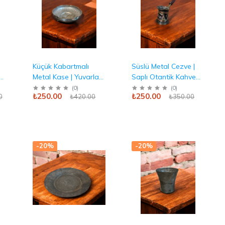
Küçük Kabartmalı
Süslü Metal Cezve |
ı)
Metal Kase | Yuvarlak
Saplı Otantik Kahve
i
ve Otantik Antika
Keyfi Antika
(
0
)
(
0
)
₺250.00
₺250.00
0
₺420.00
₺350.00
-20%
-20%