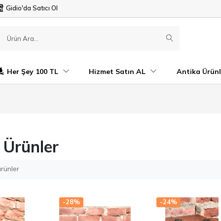
Gidio'da Satıcı Ol
Her Şey 100 TL
Hizmet Satın AL
Antika Ürünl
 Ürünler
rünler
-28%
-24%