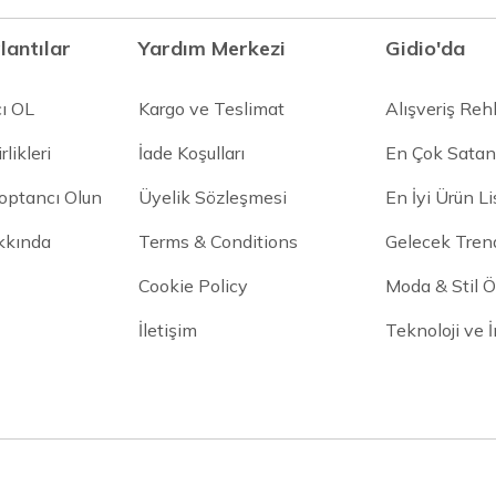
lantılar
Yardım Merkezi
Gidio'da
cı OL
Kargo ve Teslimat
Alışveriş Reh
rlikleri
İade Koşulları
En Çok Satan
Toptancı Olun
Üyelik Sözleşmesi
En İyi Ürün Li
kkında
Terms & Conditions
Gelecek Trend
Cookie Policy
Moda & Stil Ön
İletişim
Teknoloji ve 