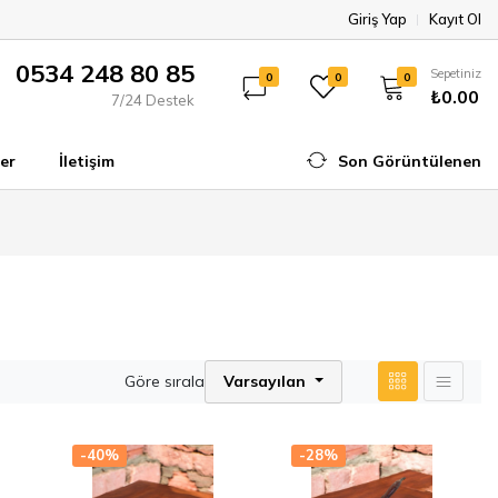
Giriş Yap
Kayıt Ol
0534 248 80 85
Sepetiniz
0
0
0
₺0.00
7/24 Destek
er
İletişim
Son Görüntülenen
Göre sırala
Varsayılan
-40%
-28%