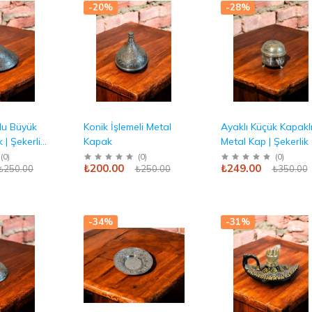
-20%
-28%
lu Büyük
Konik İşlemeli Metal
Ayaklı Küçük Kapakl
 | Şekerlik
Kapak
Metal Kap | Şekerlik
ı Üstü
Lokumluk Antika
(
0
)
(
0
)
(
0
)
₺200.00
₺249.00
₺250.00
₺250.00
₺350.00
-34%
-31%