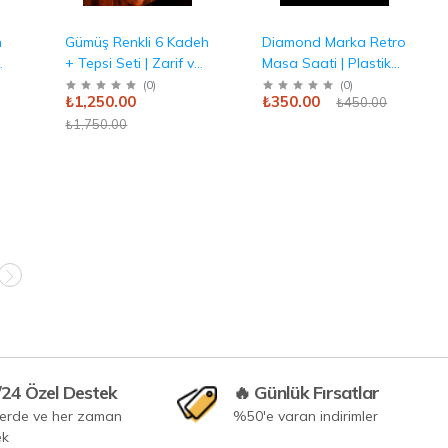
n
Gümüş Renkli 6 Kadeh
Diamond Marka Retro
+ Tepsi Seti | Zarif ve
Masa Saati | Plastik
a
Otantik Sunum Antika
Gövde Antika
(
0
)
(
0
)
₺1,250.00
₺350.00
₺450.00
₺1,750.00
/24 Özel Destek
🔥 Günlük Fırsatlar
yerde ve her zaman
%50'e varan indirimler
ek