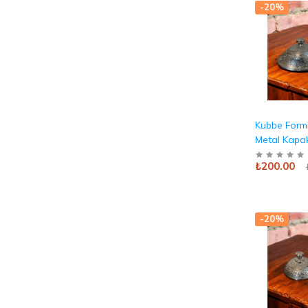
-20%
Kubbe Form
Metal Kapak
/ Sunum Kab
₺200.00
Antika
-20%