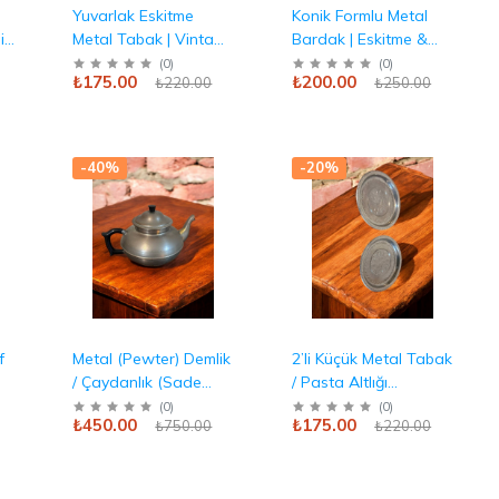
Yuvarlak Eskitme
Konik Formlu Metal
ik
Metal Tabak | Vintage
Bardak | Eskitme &
ı
Tarnişli Görünüm
Rustik Tasarım Antika
(
0
)
(
0
)
₺175.00
₺200.00
₺220.00
₺250.00
Antika
-40%
-20%
f
Metal (Pewter) Demlik
2’li Küçük Metal Tabak
/ Çaydanlık (Sade
/ Pasta Altlığı
Tasarım, Siyah Plastik
(Desenli) Antika
(
0
)
(
0
)
₺450.00
₺175.00
₺750.00
₺220.00
Sap) antika