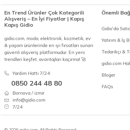
En Trend Ürünler Çok Kategorili
Önemli Bağ
Alışveriş – En İyi Fiyatlar | Kapış
Kapış Gidio
Gidio'da Satı
gidio.com, moda, elektronik, kozmetik, ev
Yatırım & İş Bi
& yaşam ürünlerinde en iyi fırsatları sunan
Tedarikçi & 
güvenli alışveriş platformudur. En yeni
trendleri keşfet, avantajları kaçırma! 🚀
gidio.com Ha
Yardım Hattı 7/24:
Bloger
0850 244 48 80
FAQs
Bornova / izmir
info@gidio.com
7/24
© 2026 gidio.com. All Rights Reserved.