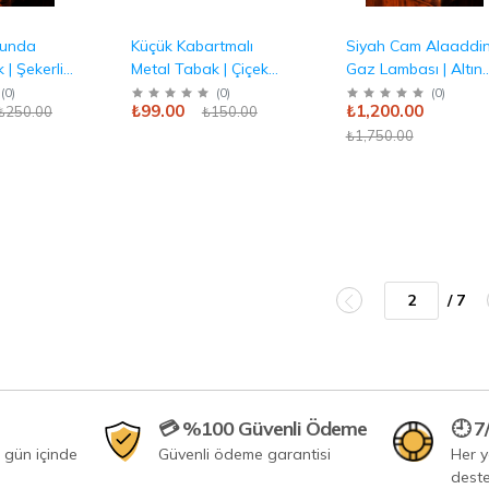
munda
Küçük Kabartmalı
Siyah Cam Alaaddi
 | Şekerlik
Metal Tabak | Çiçek
Gaz Lambası | Altın
 Üst
Desenli Antika
Desenli Dekor Antik
(
0
)
(
0
)
(
0
)
₺99.00
₺1,200.00
₺250.00
₺150.00
ika
₺1,750.00
/ 7
💳 %100 Güvenli Ödeme
🕘 7
 gün içinde
Güvenli ödeme garantisi
Her 
dest