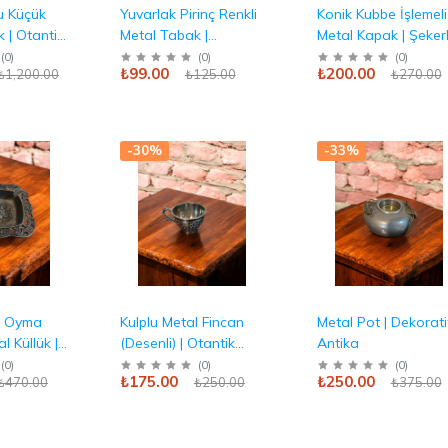
lu Küçük
Yuvarlak Pirinç Renkli
Konik Kubbe İşlemeli
 | Otantik
Metal Tabak |
Metal Kapak | Şekerl
Desen
Dekoratif & Klasik
& Dekor Üst Parças
(
0
)
(
0
)
(
0
)
₺99.00
₺200.00
₺1,200.00
₺125.00
₺270.00
Antika
Antika
-30%
-33%
u Oyma
Kulplu Metal Fincan
Metal Pot | Dekorati
l Küllük |
(Desenli) | Otantik
Antika
 İşlevsel
Sunum Antika
(
0
)
(
0
)
(
0
)
₺175.00
₺250.00
₺470.00
₺250.00
₺375.00