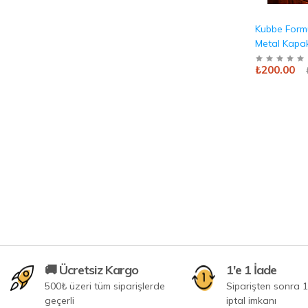
Kubbe For
Metal Kapak
& Lokumluk
₺200.00
Parçası Ant
🚚 Ücretsiz Kargo
1'e 1 İade
500₺ üzeri tüm siparişlerde
Siparişten sonra 1
geçerli
iptal imkanı