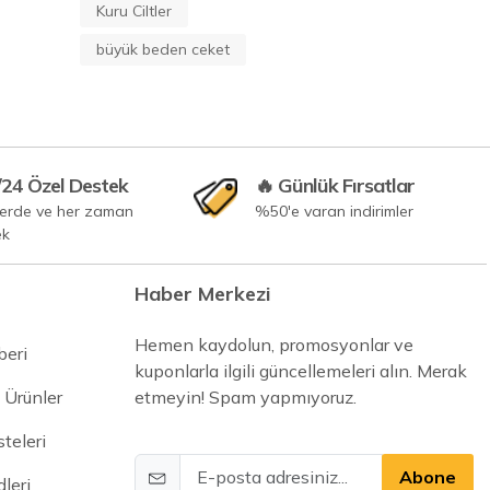
Kuru Ciltler
büyük beden ceket
/24 Özel Destek
🔥 Günlük Fırsatlar
yerde ve her zaman
%50'e varan indirimler
ek
Haber Merkezi
Hemen kaydolun, promosyonlar ve
beri
kuponlarla ilgili güncellemeleri alın. Merak
 Ürünler
etmeyin! Spam yapmıyoruz.
steleri
Abone
leri