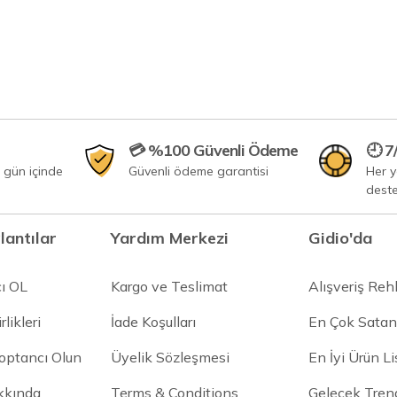
💳 %100 Güvenli Ödeme
🕘 7
 gün içinde
Güvenli ödeme garantisi
Her 
dest
lantılar
Yardım Merkezi
Gidio'da
cı OL
Kargo ve Teslimat
Alışveriş Reh
rlikleri
İade Koşulları
En Çok Satan
Toptancı Olun
Üyelik Sözleşmesi
En İyi Ürün Li
kkında
Terms & Conditions
Gelecek Trend