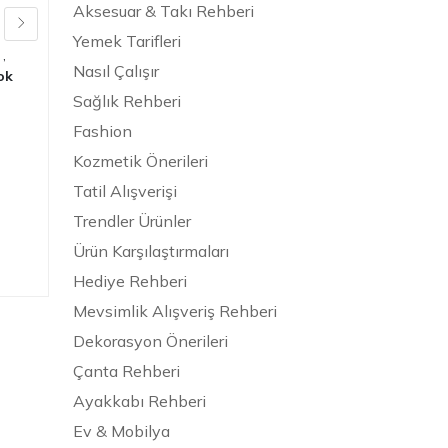
Aksesuar & Takı Rehberi
Tercihi Giyilebilir
Yemek Tarifleri
Kameralar
,
Nasıl Çalışır
ok
içinde
En Çok Satan Ürünler
,
Sağlık Rehberi
En Çok Satan Ürünler
,
En Çok
Satan Ürünler
Fashion
Kozmetik Önerileri
Tatil Alışverişi
Trendler Ürünler
Ürün Karşılaştırmaları
Hediye Rehberi
Mevsimlik Alışveriş Rehberi
Dekorasyon Önerileri
Çanta Rehberi
Ayakkabı Rehberi
Ev & Mobilya