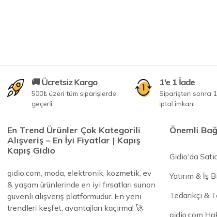
🚚 Ücretsiz Kargo
1'e 1 İade
500₺ üzeri tüm siparişlerde
Siparişten sonra 1
geçerli
iptal imkanı
En Trend Ürünler Çok Kategorili
Önemli Bağ
Alışveriş – En İyi Fiyatlar | Kapış
Kapış Gidio
Gidio'da Satı
gidio.com, moda, elektronik, kozmetik, ev
Yatırım & İş Bi
& yaşam ürünlerinde en iyi fırsatları sunan
Tedarikçi & 
güvenli alışveriş platformudur. En yeni
trendleri keşfet, avantajları kaçırma! 🚀
gidio.com Ha