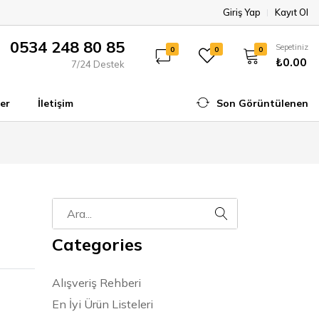
Giriş Yap
Kayıt Ol
0534 248 80 85
Sepetiniz
0
0
0
₺0.00
7/24 Destek
er
İletişim
Son Görüntülenen
Categories
Alışveriş Rehberi
En İyi Ürün Listeleri