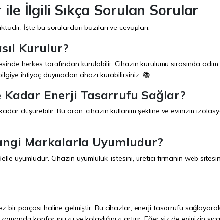
ile İlgili Sıkça Sorulan Sorular
maktadır. İşte bu sorulardan bazıları ve cevapları:
sıl Kurulur?
yesinde herkes tarafından kurulabilir. Cihazın kurulumu sırasında adım
ilgiye ihtiyaç duymadan cihazı kurabilirsiniz. 📚
e Kadar Enerji Tasarrufu Sağlar?
 kadar düşürebilir. Bu oran, cihazın kullanım şekline ve evinizin izola
Hangi Markalarla Uyumludur?
elle uyumludur. Cihazın uyumluluk listesini, üretici firmanın web sites
z bir parçası haline gelmiştir. Bu cihazlar, enerji tasarrufu sağlayara
zamanda konforunuzu ve kolaylığınızı artırır. Eğer siz de evinizin sıcak