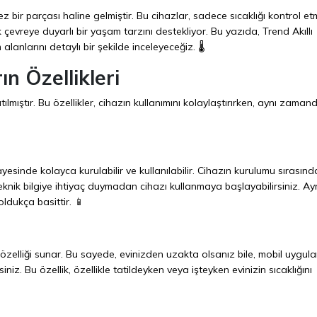
z bir parçası haline gelmiştir. Bu cihazlar, sadece sıcaklığı kontrol et
evreye duyarlı bir yaşam tarzını destekliyor. Bu yazıda, Trend Akıllı
 alanlarını detaylı bir şekilde inceleyeceğiz. 🌡️
ın Özellikleri
tılmıştır. Bu özellikler, cihazın kullanımını kolaylaştırırken, aynı zaman
yesinde kolayca kurulabilir ve kullanılabilir. Cihazın kurulumu sırasın
knik bilgiye ihtiyaç duymadan cihazı kullanmaya başlayabilirsiniz. Ayr
ldukça basittir. 📱
 özelliği sunar. Bu sayede, evinizden uzakta olsanız bile, mobil uygul
iz. Bu özellik, özellikle tatildeyken veya işteyken evinizin sıcaklığını