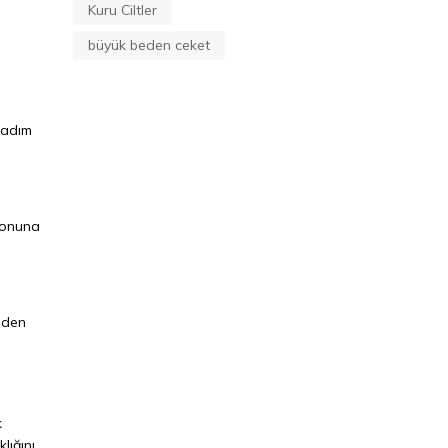
Kuru Ciltler
büyük beden ceket
 adım
syonuna
inden
k
lığını