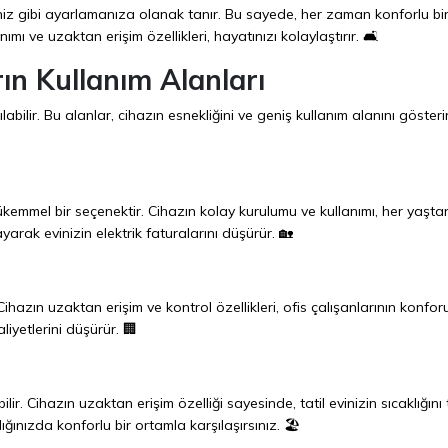
iğiniz gibi ayarlamanıza olanak tanır. Bu sayede, her zaman konforlu bi
mı ve uzaktan erişim özellikleri, hayatınızı kolaylaştırır. 🛋️
ın Kullanım Alanları
labilir. Bu alanlar, cihazın esnekliğini ve geniş kullanım alanını gösterir
mükemmel bir seçenektir. Cihazın kolay kurulumu ve kullanımı, her yaşta
ayarak evinizin elektrik faturalarını düşürür. 🏡
 Cihazın uzaktan erişim ve kontrol özellikleri, ofis çalışanlarının konfo
liyetlerini düşürür. 🏢
ilir. Cihazın uzaktan erişim özelliği sayesinde, tatil evinizin sıcaklığını
ığınızda konforlu bir ortamla karşılaşırsınız. 🏖️