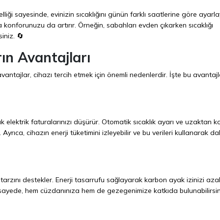
lliği sayesinde, evinizin sıcaklığını günün farklı saatlerine göre ayarlay
 konforunuzu da artırır. Örneğin, sabahları evden çıkarken sıcaklığı
iniz. 🔄
ın Avantajları
avantajlar, cihazı tercih etmek için önemli nedenlerdir. İşte bu avanta
k elektrik faturalarınızı düşürür. Otomatik sıcaklık ayarı ve uzaktan k
. Ayrıca, cihazın enerji tüketimini izleyebilir ve bu verileri kullanarak d
tarzını destekler. Enerji tasarrufu sağlayarak karbon ayak izinizi azal
u sayede, hem cüzdanınıza hem de gezegenimize katkıda bulunabilirsin