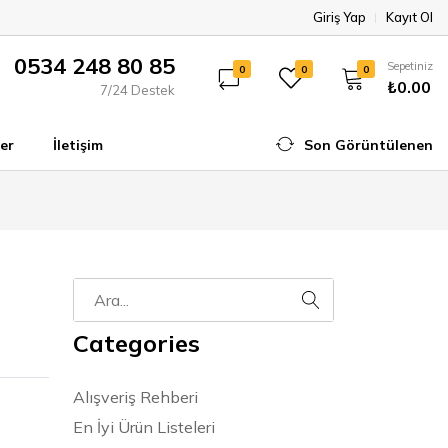
Giriş Yap
Kayıt Ol
0534 248 80 85
Sepetiniz
0
0
0
₺0.00
7/24 Destek
er
İletişim
Son Görüntülenen
Categories
Alışveriş Rehberi
En İyi Ürün Listeleri