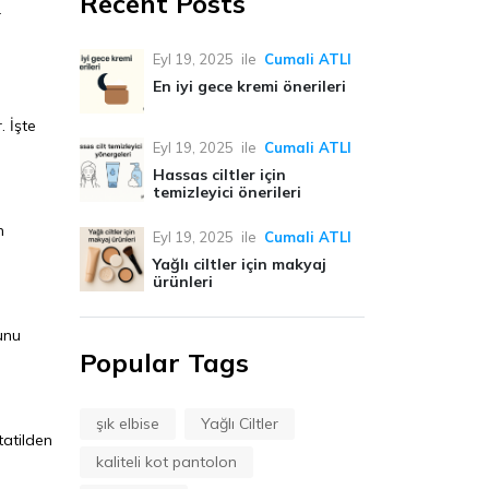
Recent Posts
r
Eyl 19, 2025
ile
Cumali ATLI
En iyi gece kremi önerileri
. İşte
Eyl 19, 2025
ile
Cumali ATLI
Hassas ciltler için
temizleyici önerileri
n
Eyl 19, 2025
ile
Cumali ATLI
Yağlı ciltler için makyaj
ürünleri
runu
Popular Tags
şık elbise
Yağlı Ciltler
 tatilden
kaliteli kot pantolon