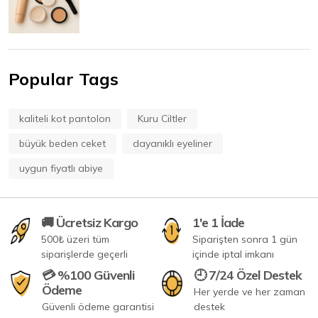
Popular Tags
kaliteli kot pantolon
Kuru Ciltler
büyük beden ceket
dayanıklı eyeliner
uygun fiyatlı abiye
🚚 Ücretsiz Kargo
1'e 1 İade
500₺ üzeri tüm
Siparişten sonra 1 gün
siparişlerde geçerli
içinde iptal imkanı
💳 %100 Güvenli
🕘 7/24 Özel Destek
Ödeme
Her yerde ve her zaman
Güvenli ödeme garantisi
destek