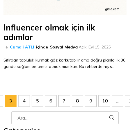
Influencer olmak için ilk
adımlar
İle
Cumali ATLI
içinde
Sosyal Medya
Açık
Eyl 15, 2025
Sıfırdan topluluk kurmak göz korkutabilir ama doğru planla ilk 30
günde sağlam bir temel atmak mümkün. Bu rehberde niş s...
3
4
5
6
7
8
9
10
...