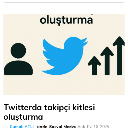
Twitterda takipçi kitlesi
oluşturma
İle
Cumali ATLI
içinde
Sosyal Medya
Açık
Eyl 16, 2025