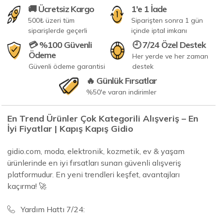
🚚 Ücretsiz Kargo
1'e 1 İade
500₺ üzeri tüm
Siparişten sonra 1 gün
siparişlerde geçerli
içinde iptal imkanı
💳 %100 Güvenli
🕘 7/24 Özel Destek
Ödeme
Her yerde ve her zaman
Güvenli ödeme garantisi
destek
🔥 Günlük Fırsatlar
%50'e varan indirimler
En Trend Ürünler Çok Kategorili Alışveriş – En
İyi Fiyatlar | Kapış Kapış Gidio
gidio.com, moda, elektronik, kozmetik, ev & yaşam
ürünlerinde en iyi fırsatları sunan güvenli alışveriş
platformudur. En yeni trendleri keşfet, avantajları
kaçırma! 🚀
Yardım Hattı 7/24: