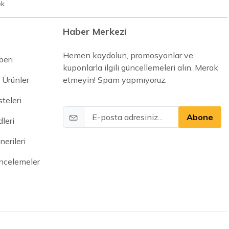
ek
Haber Merkezi
Hemen kaydolun, promosyonlar ve
beri
kuponlarla ilgili güncellemeleri alın. Merak
 Ürünler
etmeyin! Spam yapmıyoruz.
steleri
Abone
leri
erileri
İncelemeler