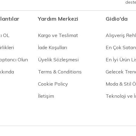
dest
lantılar
Yardım Merkezi
Gidio'da
cı OL
Kargo ve Teslimat
Alışveriş Reh
rlikleri
İade Koşulları
En Çok Satan
Toptancı Olun
Üyelik Sözleşmesi
En İyi Ürün Li
kkında
Terms & Conditions
Gelecek Trend
Cookie Policy
Moda & Stil Ön
İletişim
Teknoloji ve 