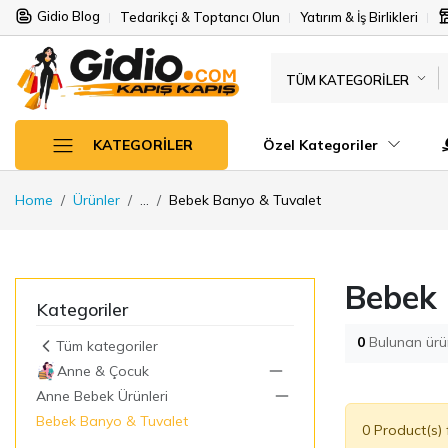
Gidio Blog
Tedarikçi & Toptancı Olun
Yatırım & İş Birlikleri
TÜM KATEGORILER
Özel Kategoriler
KATEGORILER
Home
Ürünler
...
Bebek Banyo & Tuvalet
Bebek 
Kategoriler
0
Bulunan ürü
Tüm kategoriler
Anne & Çocuk
Anne Bebek Ürünleri
Bebek Banyo & Tuvalet
0 Product(s)