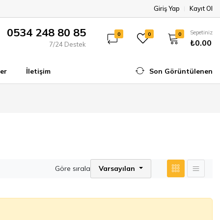
Giriş Yap
Kayıt Ol
0534 248 80 85
Sepetiniz
0
0
0
₺0.00
7/24 Destek
er
İletişim
Son Görüntülenen
Göre sırala
Varsayılan