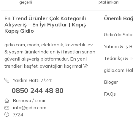
geçerli
iptal imkanı
En Trend Ürünler Çok Kategorili
Önemli Bağ
Alışveriş – En İyi Fiyatlar | Kapış
Kapış Gidio
Gidio'da Satı
gidio.com, moda, elektronik, kozmetik, ev
Yatırım & İş Bi
& yaşam ürünlerinde en iyi fırsatları sunan
Tedarikçi & 
güvenli alışveriş platformudur. En yeni
trendleri keşfet, avantajları kaçırma! 🚀
gidio.com Ha
Yardım Hattı 7/24:
Bloger
0850 244 48 80
FAQs
Bornova / izmir
info@gidio.com
7/24