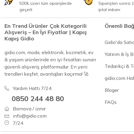
500₺ üzeri tüm siparişlerde
Siparişten sonra 1
geçerli
iptal imkanı
En Trend Ürünler Çok Kategorili
Önemli Bağ
Alışveriş – En İyi Fiyatlar | Kapış
Kapış Gidio
Gidio'da Satı
gidio.com, moda, elektronik, kozmetik, ev
Yatırım & İş Bi
& yaşam ürünlerinde en iyi fırsatları sunan
Tedarikçi & 
güvenli alışveriş platformudur. En yeni
trendleri keşfet, avantajları kaçırma! 🚀
gidio.com Ha
Yardım Hattı 7/24:
Bloger
0850 244 48 80
FAQs
Bornova / izmir
info@gidio.com
7/24