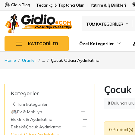
Gidio Blog
Tedarikçi & Toptancı Olun
Yatırım & İş Birlikleri
TÜM KATEGORILER
Özel Kategoriler
KATEGORILER
Home
Ürünler
...
Çocuk Odası Aydınlatma
Çocuk 
Kategoriler
0
Bulunan ürü
Tüm kategoriler
Ev & Mobilya
Elektrik & Aydınlatma
Bebek&Çocuk Aydınlatma
0 Product(s)
Çocuk Odası Aydınlatma