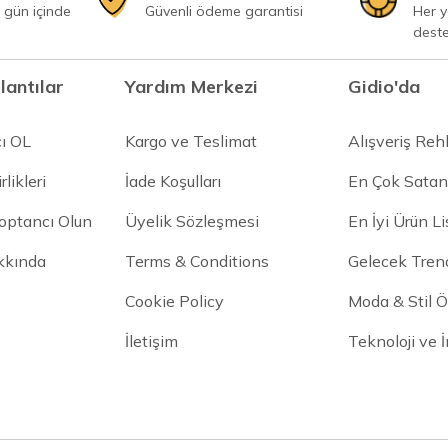
 gün içinde
Güvenli ödeme garantisi
Her 
dest
lantılar
Yardım Merkezi
Gidio'da
cı OL
Kargo ve Teslimat
Alışveriş Reh
rlikleri
İade Koşulları
En Çok Satan
Toptancı Olun
Üyelik Sözleşmesi
En İyi Ürün Li
kkında
Terms & Conditions
Gelecek Trend
Cookie Policy
Moda & Stil Ön
İletişim
Teknoloji ve 