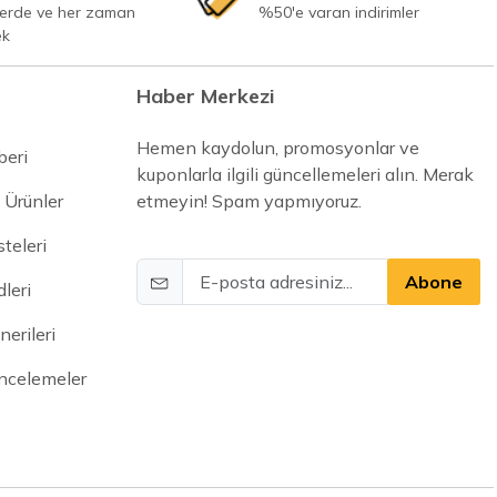
yerde ve her zaman
%50'e varan indirimler
ek
Haber Merkezi
Hemen kaydolun, promosyonlar ve
beri
kuponlarla ilgili güncellemeleri alın. Merak
 Ürünler
etmeyin! Spam yapmıyoruz.
steleri
Abone
leri
erileri
İncelemeler