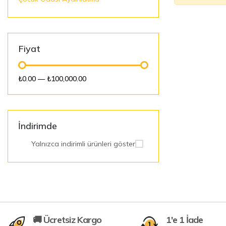
Fiyat
₺0.00
—
₺100,000.00
İndirimde
Yalnızca indirimli ürünleri göster
🚚 Ücretsiz Kargo
1'e 1 İade