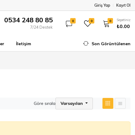
Giriş Yap
Kayıt Ol
0534 248 80 85
Sepetiniz
0
0
0
₺0.00
7/24 Destek
er
İletişim
Son Görüntülenen
Göre sırala
Varsayılan