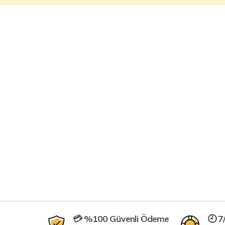
💳 %100 Güvenli Ödeme
🕘 7