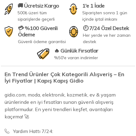
🚚 Ücretsiz Kargo
1'e 1 İade
500₺ üzeri tüm
Siparişten sonra 1 gün
siparişlerde geçerli
içinde iptal imkanı
💳 %100 Güvenli
🕘 7/24 Özel Destek
Ödeme
Her yerde ve her zaman
Güvenli ödeme garantisi
destek
🔥 Günlük Fırsatlar
%50'e varan indirimler
En Trend Ürünler Çok Kategorili Alışveriş – En
İyi Fiyatlar | Kapış Kapış Gidio
gidio.com, moda, elektronik, kozmetik, ev & yaşam
ürünlerinde en iyi fırsatları sunan güvenli alışveriş
platformudur. En yeni trendleri keşfet, avantajları
kaçırma! 🚀
Yardım Hattı 7/24: