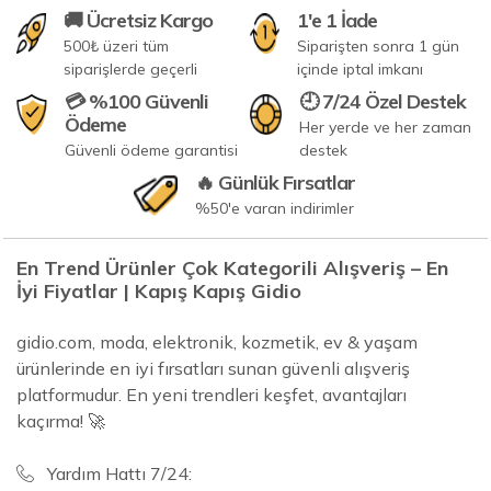
🚚 Ücretsiz Kargo
1'e 1 İade
500₺ üzeri tüm
Siparişten sonra 1 gün
siparişlerde geçerli
içinde iptal imkanı
💳 %100 Güvenli
🕘 7/24 Özel Destek
Ödeme
Her yerde ve her zaman
Güvenli ödeme garantisi
destek
🔥 Günlük Fırsatlar
%50'e varan indirimler
En Trend Ürünler Çok Kategorili Alışveriş – En
İyi Fiyatlar | Kapış Kapış Gidio
gidio.com, moda, elektronik, kozmetik, ev & yaşam
ürünlerinde en iyi fırsatları sunan güvenli alışveriş
platformudur. En yeni trendleri keşfet, avantajları
kaçırma! 🚀
Yardım Hattı 7/24: