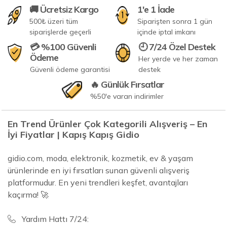
🚚 Ücretsiz Kargo
1'e 1 İade
500₺ üzeri tüm
Siparişten sonra 1 gün
siparişlerde geçerli
içinde iptal imkanı
💳 %100 Güvenli
🕘 7/24 Özel Destek
Ödeme
Her yerde ve her zaman
Güvenli ödeme garantisi
destek
🔥 Günlük Fırsatlar
%50'e varan indirimler
En Trend Ürünler Çok Kategorili Alışveriş – En
İyi Fiyatlar | Kapış Kapış Gidio
gidio.com, moda, elektronik, kozmetik, ev & yaşam
ürünlerinde en iyi fırsatları sunan güvenli alışveriş
platformudur. En yeni trendleri keşfet, avantajları
kaçırma! 🚀
Yardım Hattı 7/24: