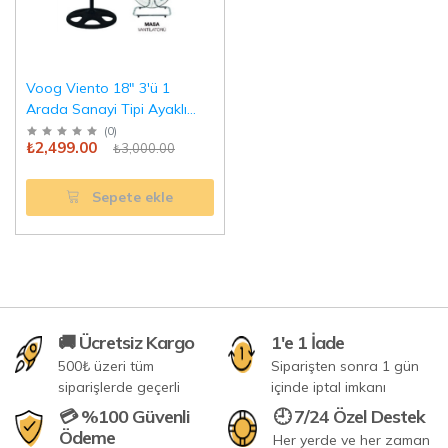
Voog Viento 18" 3'ü 1
Arada Sanayi Tipi Ayaklı
Vantilatör - Güçlü ve
(
0
)
₺2,499.00
₺3,000.00
Dayanıklı
Sepete ekle
🚚 Ücretsiz Kargo
1'e 1 İade
500₺ üzeri tüm
Siparişten sonra 1 gün
siparişlerde geçerli
içinde iptal imkanı
💳 %100 Güvenli
🕘 7/24 Özel Destek
Ödeme
Her yerde ve her zaman