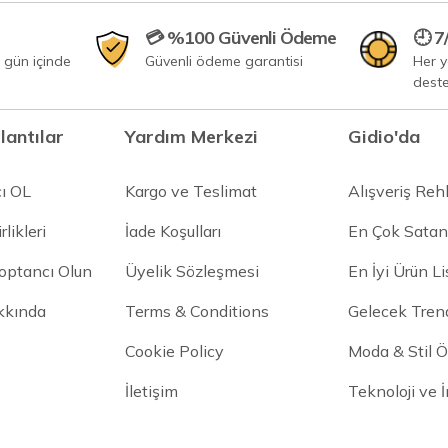
💳 %100 Güvenli Ödeme
🕘 7
 gün içinde
Güvenli ödeme garantisi
Her 
dest
lantılar
Yardım Merkezi
Gidio'da
cı OL
Kargo ve Teslimat
Alışveriş Reh
rlikleri
İade Koşulları
En Çok Satan
Toptancı Olun
Üyelik Sözleşmesi
En İyi Ürün Li
kkında
Terms & Conditions
Gelecek Trend
Cookie Policy
Moda & Stil Ön
İletişim
Teknoloji ve 