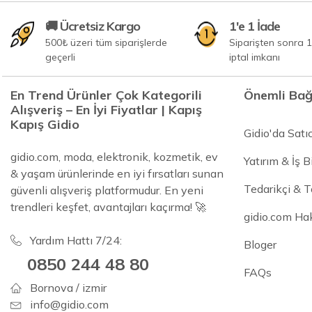
🚚 Ücretsiz Kargo
1'e 1 İade
500₺ üzeri tüm siparişlerde
Siparişten sonra 1
geçerli
iptal imkanı
En Trend Ürünler Çok Kategorili
Önemli Bağ
Alışveriş – En İyi Fiyatlar | Kapış
Kapış Gidio
Gidio'da Satı
gidio.com, moda, elektronik, kozmetik, ev
Yatırım & İş Bi
& yaşam ürünlerinde en iyi fırsatları sunan
Tedarikçi & 
güvenli alışveriş platformudur. En yeni
trendleri keşfet, avantajları kaçırma! 🚀
gidio.com Ha
Yardım Hattı 7/24:
Bloger
0850 244 48 80
FAQs
Bornova / izmir
info@gidio.com