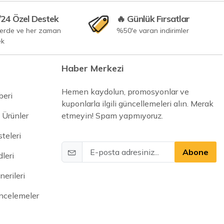
/24 Özel Destek
🔥 Günlük Fırsatlar
yerde ve her zaman
%50'e varan indirimler
ek
Haber Merkezi
Hemen kaydolun, promosyonlar ve
beri
kuponlarla ilgili güncellemeleri alın. Merak
 Ürünler
etmeyin! Spam yapmıyoruz.
steleri
Abone
leri
erileri
İncelemeler