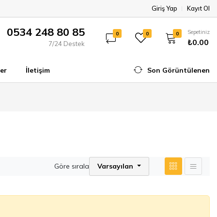
Giriş Yap
Kayıt Ol
0534 248 80 85
Sepetiniz
0
0
0
₺0.00
7/24 Destek
er
İletişim
Son Görüntülenen
Göre sırala
Varsayılan