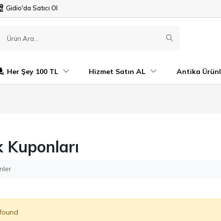
Gidio'da Satıcı Ol
Her Şey 100 TL
Hizmet Satın AL
Antika Ürünl
k Kuponları
nler
 found