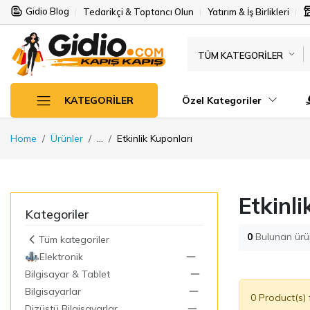
Gidio Blog
Tedarikçi & Toptancı Olun
Yatırım & İş Birlikleri
TÜM KATEGORILER
Özel Kategoriler
KATEGORILER
Home
Ürünler
...
Etkinlik Kuponları
Etkinli
Kategoriler
0
Bulunan ürü
Tüm kategoriler
Elektronik
Bilgisayar & Tablet
Bilgisayarlar
0 Product(s)
Dizüstü Bilgisayarlar