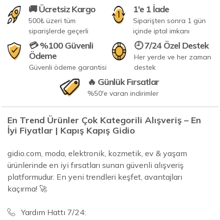
🚚 Ücretsiz Kargo
1'e 1 İade
500₺ üzeri tüm
Siparişten sonra 1 gün
siparişlerde geçerli
içinde iptal imkanı
💳 %100 Güvenli
🕘 7/24 Özel Destek
Ödeme
Her yerde ve her zaman
Güvenli ödeme garantisi
destek
🔥 Günlük Fırsatlar
%50'e varan indirimler
En Trend Ürünler Çok Kategorili Alışveriş – En
İyi Fiyatlar | Kapış Kapış Gidio
gidio.com, moda, elektronik, kozmetik, ev & yaşam
ürünlerinde en iyi fırsatları sunan güvenli alışveriş
platformudur. En yeni trendleri keşfet, avantajları
kaçırma! 🚀
Yardım Hattı 7/24: