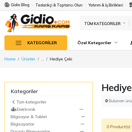
Gidio Blog
Tedarikçi & Toptancı Olun
Yatırım & İş Birlikleri
TÜM KATEGORILER
Özel Kategoriler
KATEGORILER
Home
Ürünler
...
Hediye Çeki
Hediye
Kategoriler
0
Bulunan ürü
Tüm kategoriler
Elektronik
Bilgisayar & Tablet
Bilgisayarlar
0 Product(s)
Dizüstü Bilgisayarlar