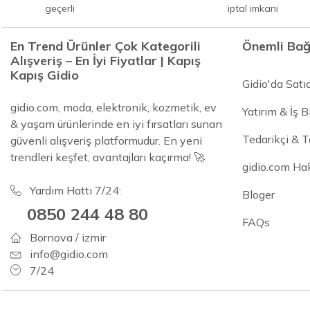
geçerli
iptal imkanı
En Trend Ürünler Çok Kategorili
Önemli Bağ
Alışveriş – En İyi Fiyatlar | Kapış
Kapış Gidio
Gidio'da Satı
gidio.com, moda, elektronik, kozmetik, ev
Yatırım & İş Bi
& yaşam ürünlerinde en iyi fırsatları sunan
Tedarikçi & 
güvenli alışveriş platformudur. En yeni
trendleri keşfet, avantajları kaçırma! 🚀
gidio.com Ha
Yardım Hattı 7/24:
Bloger
0850 244 48 80
FAQs
Bornova / izmir
info@gidio.com
7/24