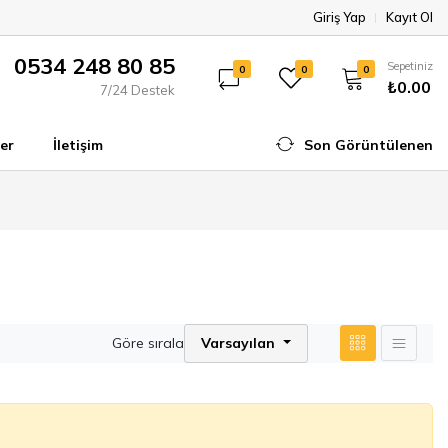
Giriş Yap
Kayıt Ol
0534 248 80 85
Sepetiniz
0
0
0
₺0.00
7/24 Destek
er
İletişim
Son Görüntülenen
Göre sırala
Varsayılan