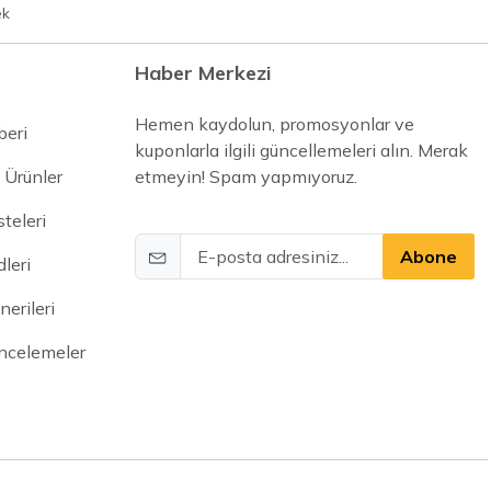
ek
Haber Merkezi
Hemen kaydolun, promosyonlar ve
beri
kuponlarla ilgili güncellemeleri alın. Merak
 Ürünler
etmeyin! Spam yapmıyoruz.
steleri
Abone
leri
erileri
İncelemeler