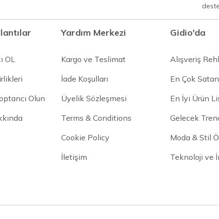
dest
lantılar
Yardım Merkezi
Gidio'da
cı OL
Kargo ve Teslimat
Alışveriş Reh
rlikleri
İade Koşulları
En Çok Satan
Toptancı Olun
Üyelik Sözleşmesi
En İyi Ürün Li
kkında
Terms & Conditions
Gelecek Trend
Cookie Policy
Moda & Stil Ön
İletişim
Teknoloji ve 