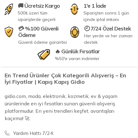
🚚 Ücretsiz Kargo
1'e 1 İade
500₺ üzeri tüm
Siparişten sonra 1 gün
siparişlerde geçerli
içinde iptal imkanı
💳 %100 Güvenli
🕘 7/24 Özel Destek
Ödeme
Her yerde ve her zaman
Güvenli ödeme garantisi
destek
🔥 Günlük Fırsatlar
%50'e varan indirimler
En Trend Ürünler Çok Kategorili Alışveriş – En
İyi Fiyatlar | Kapış Kapış Gidio
gidio.com, moda, elektronik, kozmetik, ev & yaşam
ürünlerinde en iyi fırsatları sunan güvenli alışveriş
platformudur. En yeni trendleri keşfet, avantajları
kaçırma! 🚀
Yardım Hattı 7/24: