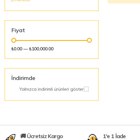
Fiyat
₺0.00
—
₺100,000.00
İndirimde
Yalnızca indirimli ürünleri göster
🚚 Ücretsiz Kargo
1'e 1 İade