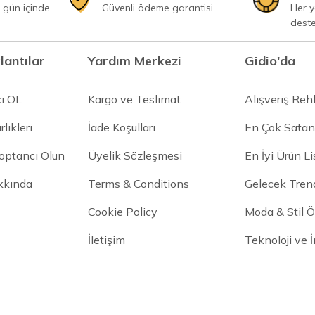
 gün içinde
Güvenli ödeme garantisi
Her 
dest
lantılar
Yardım Merkezi
Gidio'da
cı OL
Kargo ve Teslimat
Alışveriş Reh
rlikleri
İade Koşulları
En Çok Satan
Toptancı Olun
Üyelik Sözleşmesi
En İyi Ürün Li
kkında
Terms & Conditions
Gelecek Trend
Cookie Policy
Moda & Stil Ön
İletişim
Teknoloji ve 