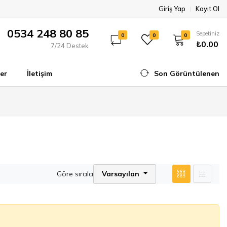
Giriş Yap
Kayıt Ol
0534 248 80 85
Sepetiniz
0
0
0
₺0.00
7/24 Destek
er
İletişim
Son Görüntülenen
Göre sırala
Varsayılan