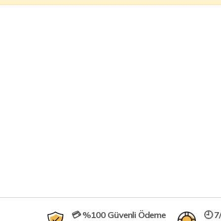
💳 %100 Güvenli Ödeme
🕘 7