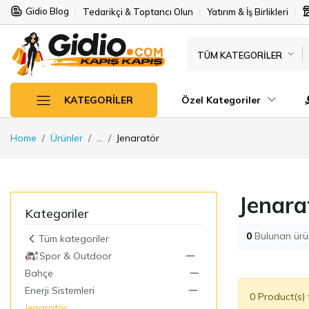
Gidio Blog
Tedarikçi & Toptancı Olun
Yatırım & İş Birlikleri
TÜM KATEGORILER
Özel Kategoriler
KATEGORILER
Home
Ürünler
...
Jenaratör
Jenara
Kategoriler
0
Bulunan ürü
Tüm kategoriler
Spor & Outdoor
Bahçe
Enerji Sistemleri
0 Product(s)
Jenaratör