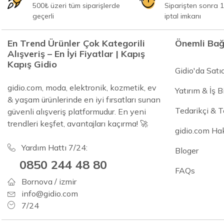
500₺ üzeri tüm siparişlerde
Siparişten sonra 1
geçerli
iptal imkanı
En Trend Ürünler Çok Kategorili
Önemli Bağ
Alışveriş – En İyi Fiyatlar | Kapış
Kapış Gidio
Gidio'da Satı
gidio.com, moda, elektronik, kozmetik, ev
Yatırım & İş Bi
& yaşam ürünlerinde en iyi fırsatları sunan
Tedarikçi & 
güvenli alışveriş platformudur. En yeni
trendleri keşfet, avantajları kaçırma! 🚀
gidio.com Ha
Yardım Hattı 7/24:
Bloger
0850 244 48 80
FAQs
Bornova / izmir
info@gidio.com
7/24