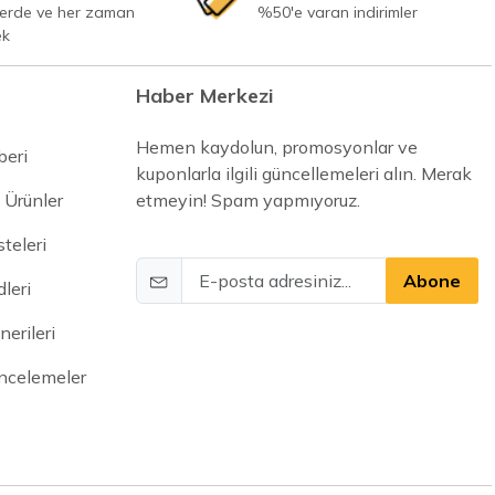
yerde ve her zaman
%50'e varan indirimler
ek
Haber Merkezi
Hemen kaydolun, promosyonlar ve
beri
kuponlarla ilgili güncellemeleri alın. Merak
 Ürünler
etmeyin! Spam yapmıyoruz.
steleri
Abone
leri
erileri
İncelemeler