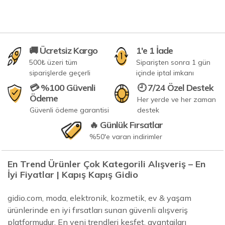
🚚 Ücretsiz Kargo
1'e 1 İade
500₺ üzeri tüm
Siparişten sonra 1 gün
siparişlerde geçerli
içinde iptal imkanı
💳 %100 Güvenli
🕘 7/24 Özel Destek
Ödeme
Her yerde ve her zaman
Güvenli ödeme garantisi
destek
🔥 Günlük Fırsatlar
%50'e varan indirimler
En Trend Ürünler Çok Kategorili Alışveriş – En
İyi Fiyatlar | Kapış Kapış Gidio
gidio.com, moda, elektronik, kozmetik, ev & yaşam
ürünlerinde en iyi fırsatları sunan güvenli alışveriş
platformudur. En yeni trendleri keşfet, avantajları