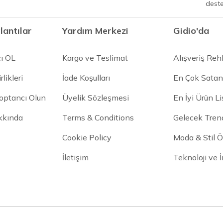
dest
lantılar
Yardım Merkezi
Gidio'da
cı OL
Kargo ve Teslimat
Alışveriş Reh
rlikleri
İade Koşulları
En Çok Satan
Toptancı Olun
Üyelik Sözleşmesi
En İyi Ürün Li
kkında
Terms & Conditions
Gelecek Trend
Cookie Policy
Moda & Stil Ön
İletişim
Teknoloji ve 