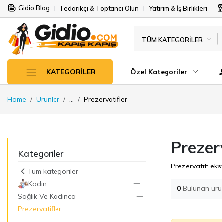
Gidio Blog
Tedarikçi & Toptancı Olun
Yatırım & İş Birlikleri
TÜM KATEGORILER
Özel Kategoriler
KATEGORILER
Home
Ürünler
...
Prezervatifler
Prezerv
Kategoriler
Prezervatif: eks
Tüm kategoriler
Kadın
0
Bulunan ürü
Sağlık Ve Kadınca
Prezervatifler