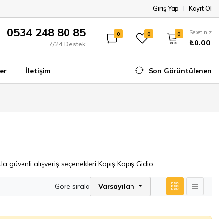
Giriş Yap
Kayıt Ol
0534 248 80 85
Sepetiniz
0
0
0
₺0.00
7/24 Destek
er
İletişim
Son Görüntülenen
tla güvenli alışveriş seçenekleri Kapış Kapış Gidio
Göre sırala
Varsayılan