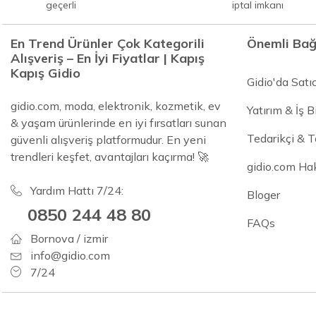
geçerli
iptal imkanı
En Trend Ürünler Çok Kategorili
Önemli Bağ
Alışveriş – En İyi Fiyatlar | Kapış
Kapış Gidio
Gidio'da Satı
gidio.com, moda, elektronik, kozmetik, ev
Yatırım & İş Bi
& yaşam ürünlerinde en iyi fırsatları sunan
Tedarikçi & 
güvenli alışveriş platformudur. En yeni
trendleri keşfet, avantajları kaçırma! 🚀
gidio.com Ha
Yardım Hattı 7/24:
Bloger
0850 244 48 80
FAQs
Bornova / izmir
info@gidio.com
7/24