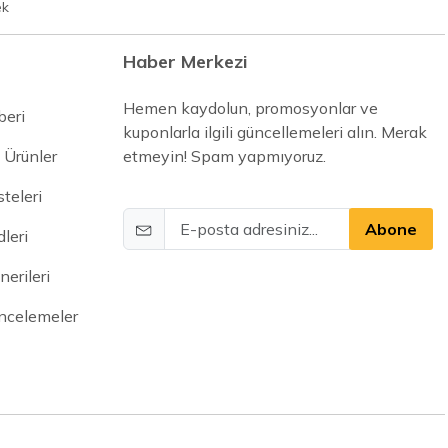
ek
Haber Merkezi
Hemen kaydolun, promosyonlar ve
beri
kuponlarla ilgili güncellemeleri alın. Merak
 Ürünler
etmeyin! Spam yapmıyoruz.
steleri
Abone
leri
erileri
İncelemeler