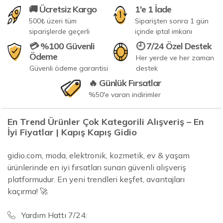
🚚 Ücretsiz Kargo
1'e 1 İade
500₺ üzeri tüm
Siparişten sonra 1 gün
siparişlerde geçerli
içinde iptal imkanı
💳 %100 Güvenli
🕘 7/24 Özel Destek
Ödeme
Her yerde ve her zaman
Güvenli ödeme garantisi
destek
🔥 Günlük Fırsatlar
%50'e varan indirimler
En Trend Ürünler Çok Kategorili Alışveriş – En
İyi Fiyatlar | Kapış Kapış Gidio
gidio.com, moda, elektronik, kozmetik, ev & yaşam
ürünlerinde en iyi fırsatları sunan güvenli alışveriş
platformudur. En yeni trendleri keşfet, avantajları
kaçırma! 🚀
Yardım Hattı 7/24: