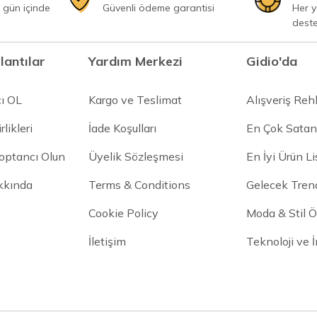
 gün içinde
Güvenli ödeme garantisi
Her 
dest
lantılar
Yardım Merkezi
Gidio'da
cı OL
Kargo ve Teslimat
Alışveriş Reh
rlikleri
İade Koşulları
En Çok Satan
Toptancı Olun
Üyelik Sözleşmesi
En İyi Ürün Li
kkında
Terms & Conditions
Gelecek Trend
Cookie Policy
Moda & Stil Ön
İletişim
Teknoloji ve 