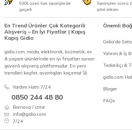
500₺ üzeri tüm siparişlerde
Siparişten sonra 1
geçerli
iptal imkanı
En Trend Ürünler Çok Kategorili
Önemli Bağ
Alışveriş – En İyi Fiyatlar | Kapış
Kapış Gidio
Gidio'da Satı
gidio.com, moda, elektronik, kozmetik, ev
Yatırım & İş Bi
& yaşam ürünlerinde en iyi fırsatları sunan
Tedarikçi & 
güvenli alışveriş platformudur. En yeni
trendleri keşfet, avantajları kaçırma! 🚀
gidio.com Ha
Yardım Hattı 7/24:
Bloger
0850 244 48 80
FAQs
Bornova / izmir
info@gidio.com
7/24