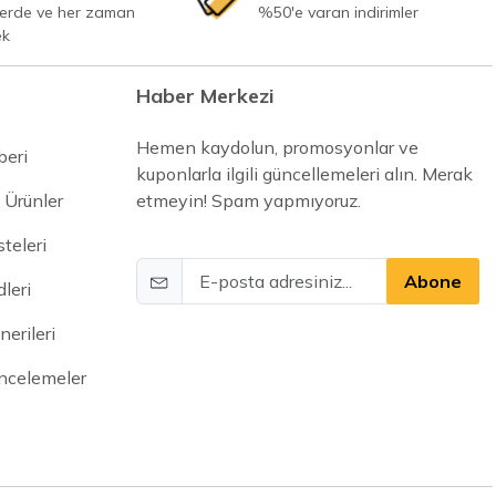
yerde ve her zaman
%50'e varan indirimler
ek
Haber Merkezi
Hemen kaydolun, promosyonlar ve
beri
kuponlarla ilgili güncellemeleri alın. Merak
 Ürünler
etmeyin! Spam yapmıyoruz.
steleri
Abone
leri
erileri
İncelemeler