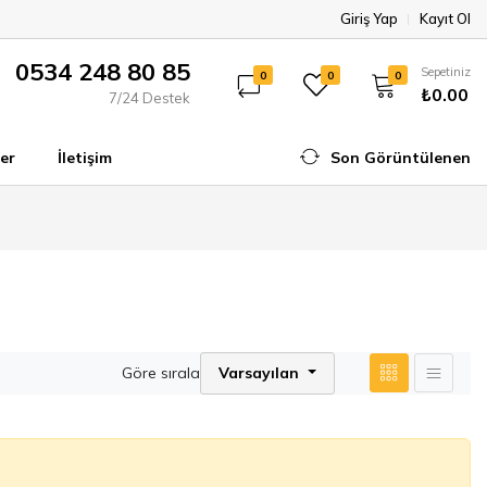
Giriş Yap
Kayıt Ol
0534 248 80 85
Sepetiniz
0
0
0
₺0.00
7/24 Destek
er
İletişim
Son Görüntülenen
Göre sırala
Varsayılan