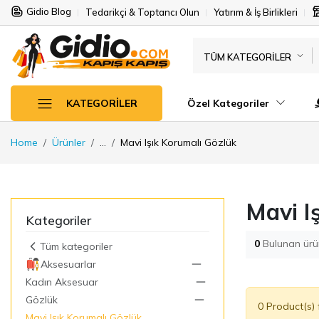
Gidio Blog
Tedarikçi & Toptancı Olun
Yatırım & İş Birlikleri
TÜM KATEGORILER
Özel Kategoriler
KATEGORILER
Home
Ürünler
...
Mavi Işık Korumalı Gözlük
Mavi I
Kategoriler
0
Bulunan ürü
Tüm kategoriler
Aksesuarlar
Kadın Aksesuar
Gözlük
0 Product(s)
Mavi Işık Korumalı Gözlük