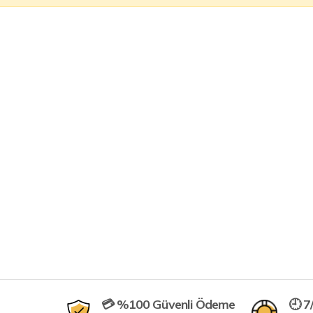
💳 %100 Güvenli Ödeme
🕘 7