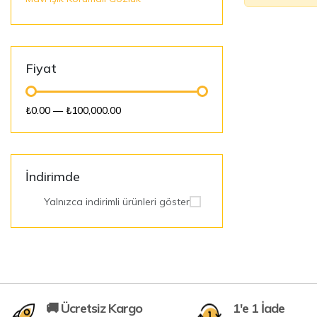
Fiyat
₺0.00
—
₺100,000.00
İndirimde
Yalnızca indirimli ürünleri göster
🚚 Ücretsiz Kargo
1'e 1 İade