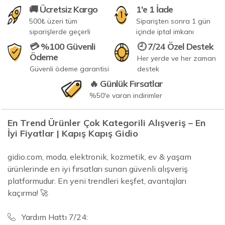
🚚 Ücretsiz Kargo
1'e 1 İade
500₺ üzeri tüm
Siparişten sonra 1 gün
siparişlerde geçerli
içinde iptal imkanı
💳 %100 Güvenli
🕘 7/24 Özel Destek
Ödeme
Her yerde ve her zaman
Güvenli ödeme garantisi
destek
🔥 Günlük Fırsatlar
%50'e varan indirimler
En Trend Ürünler Çok Kategorili Alışveriş – En
İyi Fiyatlar | Kapış Kapış Gidio
gidio.com, moda, elektronik, kozmetik, ev & yaşam
ürünlerinde en iyi fırsatları sunan güvenli alışveriş
platformudur. En yeni trendleri keşfet, avantajları
kaçırma! 🚀
Yardım Hattı 7/24: