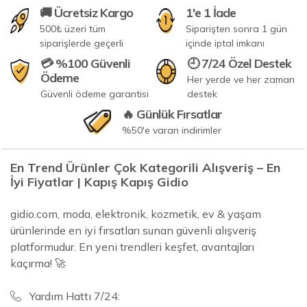
🚚 Ücretsiz Kargo
1'e 1 İade
500₺ üzeri tüm
Siparişten sonra 1 gün
siparişlerde geçerli
içinde iptal imkanı
💳 %100 Güvenli
🕘 7/24 Özel Destek
Ödeme
Her yerde ve her zaman
Güvenli ödeme garantisi
destek
🔥 Günlük Fırsatlar
%50'e varan indirimler
En Trend Ürünler Çok Kategorili Alışveriş – En
İyi Fiyatlar | Kapış Kapış Gidio
gidio.com, moda, elektronik, kozmetik, ev & yaşam
ürünlerinde en iyi fırsatları sunan güvenli alışveriş
platformudur. En yeni trendleri keşfet, avantajları
kaçırma! 🚀
Yardım Hattı 7/24: