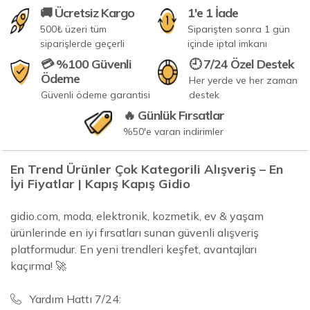
🚚 Ücretsiz Kargo
1'e 1 İade
500₺ üzeri tüm
Siparişten sonra 1 gün
siparişlerde geçerli
içinde iptal imkanı
💳 %100 Güvenli
🕘 7/24 Özel Destek
Ödeme
Her yerde ve her zaman
Güvenli ödeme garantisi
destek
🔥 Günlük Fırsatlar
%50'e varan indirimler
En Trend Ürünler Çok Kategorili Alışveriş – En
İyi Fiyatlar | Kapış Kapış Gidio
gidio.com, moda, elektronik, kozmetik, ev & yaşam
ürünlerinde en iyi fırsatları sunan güvenli alışveriş
platformudur. En yeni trendleri keşfet, avantajları
kaçırma! 🚀
Yardım Hattı 7/24: