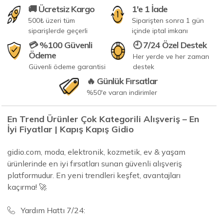
🚚 Ücretsiz Kargo
1'e 1 İade
500₺ üzeri tüm
Siparişten sonra 1 gün
siparişlerde geçerli
içinde iptal imkanı
💳 %100 Güvenli
🕘 7/24 Özel Destek
Ödeme
Her yerde ve her zaman
Güvenli ödeme garantisi
destek
🔥 Günlük Fırsatlar
%50'e varan indirimler
En Trend Ürünler Çok Kategorili Alışveriş – En
İyi Fiyatlar | Kapış Kapış Gidio
gidio.com, moda, elektronik, kozmetik, ev & yaşam
ürünlerinde en iyi fırsatları sunan güvenli alışveriş
platformudur. En yeni trendleri keşfet, avantajları
kaçırma! 🚀
Yardım Hattı 7/24: