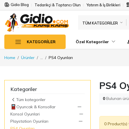
Gidio Blog
Tedarikçi & Toptancı Olun
Yatırım & İş Birlikleri
TÜM KATEGORILER
Özel Kategoriler
KATEGORILER
Home
Ürünler
...
PS4 Oyunları
PS4 Oy
Kategoriler
0
Bulunan ürü
Tüm kategoriler
Oyuncak & Konsollar
Konsol Oyunlari
Playstation Oyunları
0 Product(s)
PS4 Oyunları