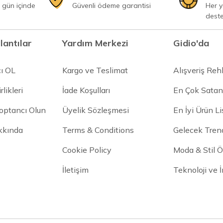
 gün içinde
Güvenli ödeme garantisi
Her 
dest
lantılar
Yardım Merkezi
Gidio'da
cı OL
Kargo ve Teslimat
Alışveriş Reh
rlikleri
İade Koşulları
En Çok Satan
Toptancı Olun
Üyelik Sözleşmesi
En İyi Ürün Li
kkında
Terms & Conditions
Gelecek Trend
Cookie Policy
Moda & Stil Ön
İletişim
Teknoloji ve 