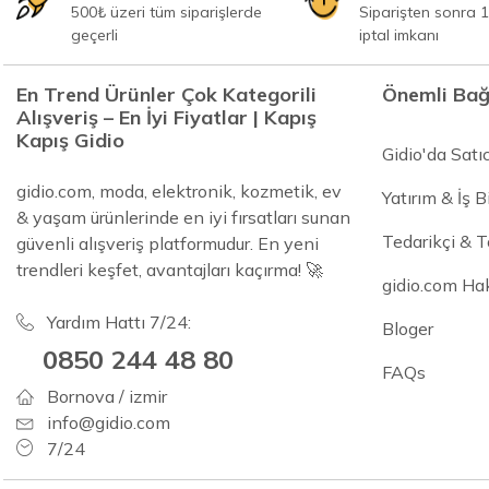
500₺ üzeri tüm siparişlerde
Siparişten sonra 1
geçerli
iptal imkanı
En Trend Ürünler Çok Kategorili
Önemli Bağ
Alışveriş – En İyi Fiyatlar | Kapış
Kapış Gidio
Gidio'da Satı
gidio.com, moda, elektronik, kozmetik, ev
Yatırım & İş Bi
& yaşam ürünlerinde en iyi fırsatları sunan
Tedarikçi & 
güvenli alışveriş platformudur. En yeni
trendleri keşfet, avantajları kaçırma! 🚀
gidio.com Ha
Yardım Hattı 7/24:
Bloger
0850 244 48 80
FAQs
Bornova / izmir
info@gidio.com
7/24