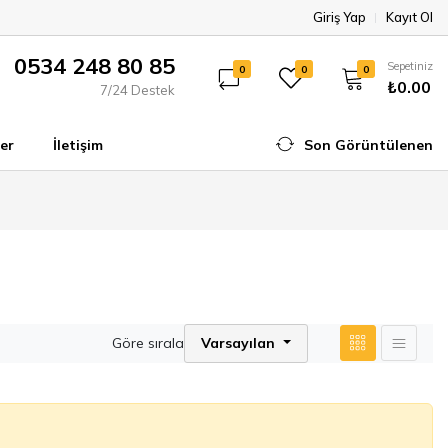
Giriş Yap
Kayıt Ol
0534 248 80 85
Sepetiniz
0
0
0
₺0.00
7/24 Destek
er
İletişim
Son Görüntülenen
Göre sırala
Varsayılan