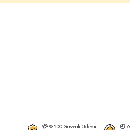
💳 %100 Güvenli Ödeme
🕘 7