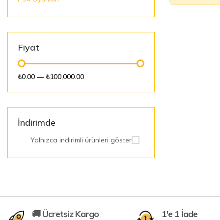
Fiyat
₺0.00
—
₺100,000.00
İndirimde
Yalnızca indirimli ürünleri göster
🚚 Ücretsiz Kargo
1'e 1 İade