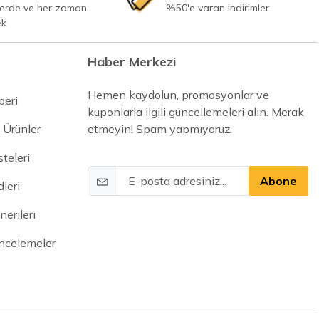
yerde ve her zaman
%50'e varan indirimler
ek
Haber Merkezi
Hemen kaydolun, promosyonlar ve
beri
kuponlarla ilgili güncellemeleri alın. Merak
 Ürünler
etmeyin! Spam yapmıyoruz.
steleri
Abone
leri
erileri
İncelemeler