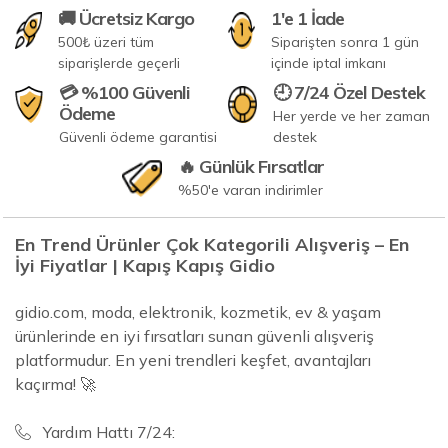
🚚 Ücretsiz Kargo
1'e 1 İade
500₺ üzeri tüm
Siparişten sonra 1 gün
siparişlerde geçerli
içinde iptal imkanı
💳 %100 Güvenli
🕘 7/24 Özel Destek
Ödeme
Her yerde ve her zaman
Güvenli ödeme garantisi
destek
🔥 Günlük Fırsatlar
%50'e varan indirimler
En Trend Ürünler Çok Kategorili Alışveriş – En
İyi Fiyatlar | Kapış Kapış Gidio
gidio.com, moda, elektronik, kozmetik, ev & yaşam
ürünlerinde en iyi fırsatları sunan güvenli alışveriş
platformudur. En yeni trendleri keşfet, avantajları
kaçırma! 🚀
Yardım Hattı 7/24: