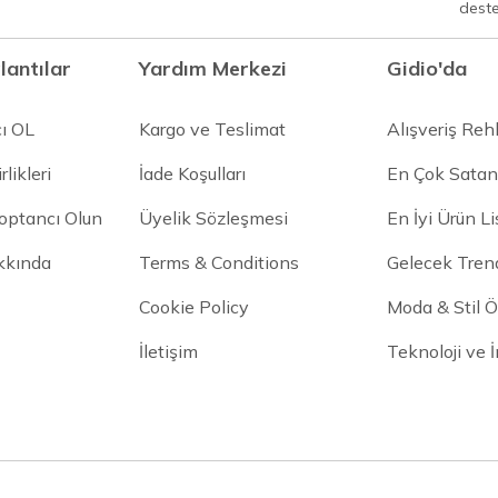
dest
lantılar
Yardım Merkezi
Gidio'da
cı OL
Kargo ve Teslimat
Alışveriş Reh
rlikleri
İade Koşulları
En Çok Satan
Toptancı Olun
Üyelik Sözleşmesi
En İyi Ürün Li
kkında
Terms & Conditions
Gelecek Trend
Cookie Policy
Moda & Stil Ön
İletişim
Teknoloji ve 