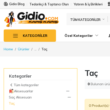
Gidio Blog
Tedarikçi & Toptancı Olun
Yatırım & İş Birlikleri
TÜM KATEGORILER
Özel Kategoriler
KATEGORILER
Home
Ürünler
...
Taç
Taç
Kategoriler
0
Bulunan ürü
Tüm kategoriler
Aksesuarlar
Saç Aksesuarı
Taç
0 Product(s)