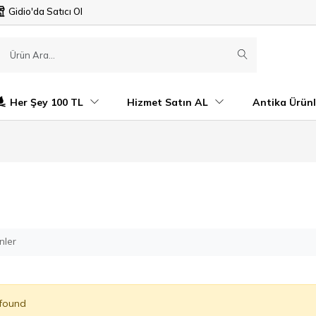
Gidio'da Satıcı Ol
Her Şey 100 TL
Hizmet Satın AL
Antika Ürünl
nler
 found