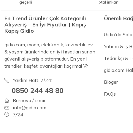
geçerli
iptal imkanı
En Trend Ürünler Çok Kategorili
Önemli Bağ
Alışveriş – En İyi Fiyatlar | Kapış
Kapış Gidio
Gidio'da Satı
gidio.com, moda, elektronik, kozmetik, ev
Yatırım & İş Bi
& yaşam ürünlerinde en iyi fırsatları sunan
Tedarikçi & 
güvenli alışveriş platformudur. En yeni
trendleri keşfet, avantajları kaçırma! 🚀
gidio.com Ha
Yardım Hattı 7/24:
Bloger
0850 244 48 80
FAQs
Bornova / izmir
info@gidio.com
7/24