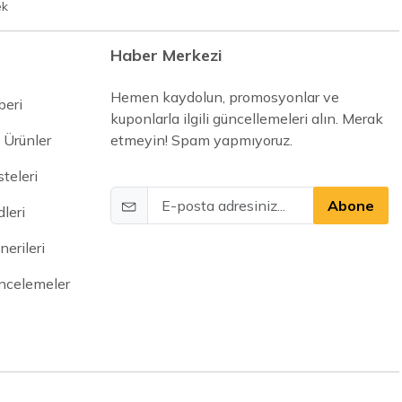
ek
Haber Merkezi
Hemen kaydolun, promosyonlar ve
beri
kuponlarla ilgili güncellemeleri alın. Merak
 Ürünler
etmeyin! Spam yapmıyoruz.
steleri
Abone
leri
erileri
İncelemeler