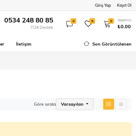
Giriş Yap
Kayıt Ol
0534 248 80 85
Sepetiniz
0
0
0
₺0.00
7/24 Destek
er
İletişim
Son Görüntülenen
Göre sırala
Varsayılan