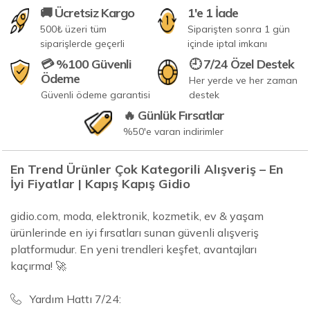
🚚 Ücretsiz Kargo
1'e 1 İade
500₺ üzeri tüm
Siparişten sonra 1 gün
siparişlerde geçerli
içinde iptal imkanı
💳 %100 Güvenli
🕘 7/24 Özel Destek
Ödeme
Her yerde ve her zaman
Güvenli ödeme garantisi
destek
🔥 Günlük Fırsatlar
%50'e varan indirimler
En Trend Ürünler Çok Kategorili Alışveriş – En
İyi Fiyatlar | Kapış Kapış Gidio
gidio.com, moda, elektronik, kozmetik, ev & yaşam
ürünlerinde en iyi fırsatları sunan güvenli alışveriş
platformudur. En yeni trendleri keşfet, avantajları
kaçırma! 🚀
Yardım Hattı 7/24: