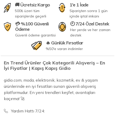
🚚 Ücretsiz Kargo
1'e 1 İade
500₺ üzeri tüm
Siparişten sonra 1 gün
siparişlerde geçerli
içinde iptal imkanı
💳 %100 Güvenli
🕘 7/24 Özel Destek
Ödeme
Her yerde ve her zaman
Güvenli ödeme garantisi
destek
🔥 Günlük Fırsatlar
%50'e varan indirimler
En Trend Ürünler Çok Kategorili Alışveriş – En
İyi Fiyatlar | Kapış Kapış Gidio
gidio.com, moda, elektronik, kozmetik, ev & yaşam
ürünlerinde en iyi fırsatları sunan güvenli alışveriş
platformudur. En yeni trendleri keşfet, avantajları
kaçırma! 🚀
Yardım Hattı 7/24: