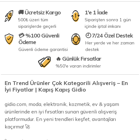
🚚 Ücretsiz Kargo
1'e 1 İade
500₺ üzeri tüm
Siparişten sonra 1 gün
siparişlerde geçerli
içinde iptal imkanı
💳 %100 Güvenli
🕘 7/24 Özel Destek
Ödeme
Her yerde ve her zaman
Güvenli ödeme garantisi
destek
🔥 Günlük Fırsatlar
%50'e varan indirimler
En Trend Ürünler Çok Kategorili Alışveriş – En
İyi Fiyatlar | Kapış Kapış Gidio
gidio.com, moda, elektronik, kozmetik, ev & yaşam
ürünlerinde en iyi fırsatları sunan güvenli alışveriş
platformudur. En yeni trendleri keşfet, avantajları
kaçırma! 🚀