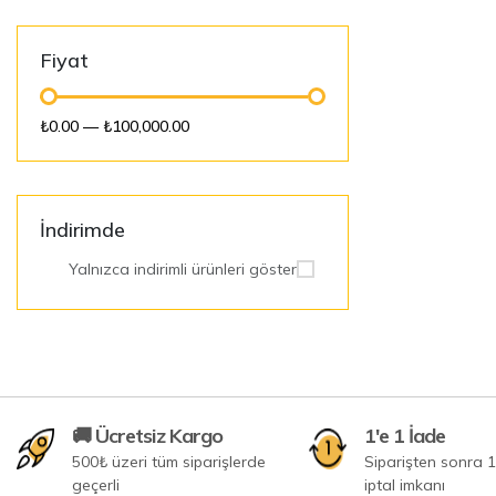
Fiyat
₺0.00
—
₺100,000.00
İndirimde
Yalnızca indirimli ürünleri göster
🚚 Ücretsiz Kargo
1'e 1 İade
500₺ üzeri tüm siparişlerde
Siparişten sonra 1
geçerli
iptal imkanı