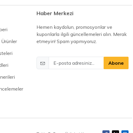
Haber Merkezi
Hemen kaydolun, promosyonlar ve
beri
kuponlarla ilgili güncellemeleri alın. Merak
 Ürünler
etmeyin! Spam yapmıyoruz.
steleri
Abone
leri
erileri
İncelemeler