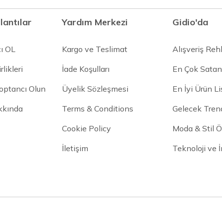
lantılar
Yardım Merkezi
Gidio'da
cı OL
Kargo ve Teslimat
Alışveriş Reh
rlikleri
İade Koşulları
En Çok Satan
Toptancı Olun
Üyelik Sözleşmesi
En İyi Ürün Li
kkında
Terms & Conditions
Gelecek Trend
Cookie Policy
Moda & Stil Ön
İletişim
Teknoloji ve 