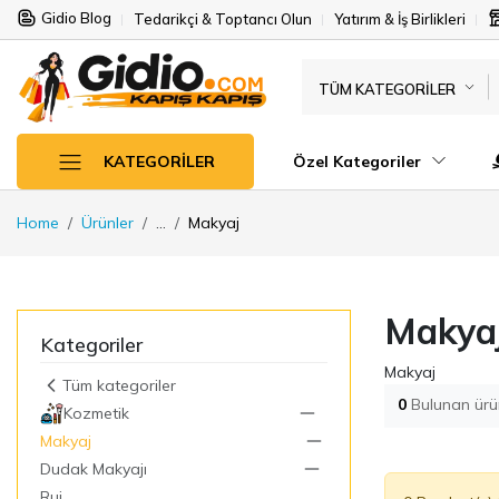
Gidio Blog
Tedarikçi & Toptancı Olun
Yatırım & İş Birlikleri
TÜM KATEGORILER
Özel Kategoriler
KATEGORILER
Home
Ürünler
...
Makyaj
Makya
Kategoriler
Makyaj
Tüm kategoriler
0
Bulunan ürü
Kozmetik
Makyaj
Dudak Makyajı
Ruj