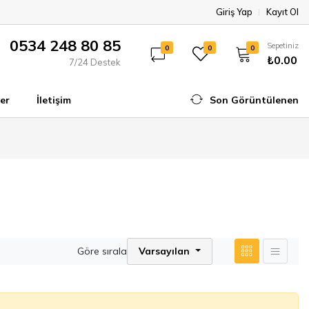
Giriş Yap
Kayıt Ol
0534 248 80 85
Sepetiniz
0
0
0
₺0.00
7/24 Destek
er
İletişim
Son Görüntülenen
Göre sırala
Varsayılan