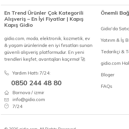
En Trend Ürünler Çok Kategorili
Önemli Bağ
Alışveriş – En İyi Fiyatlar | Kapış
Kapış Gidio
Gidio'da Satı
gidio.com, moda, elektronik, kozmetik, ev
Yatırım & İş Bi
& yaşam ürünlerinde en iyi fırsatları sunan
Tedarikçi & 
güvenli alışveriş platformudur. En yeni
trendleri keşfet, avantajları kaçırma! 🚀
gidio.com Ha
Yardım Hattı 7/24:
Bloger
0850 244 48 80
FAQs
Bornova / izmir
info@gidio.com
7/24
© 2026 gidio.com. All Rights Reserved.