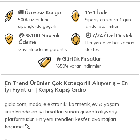
🚚 Ücretsiz Kargo
1'e 1 İade
500₺ üzeri tüm
Siparişten sonra 1 gün
siparişlerde geçerli
içinde iptal imkanı
💳 %100 Güvenli
🕘 7/24 Özel Destek
Ödeme
Her yerde ve her zaman
Güvenli ödeme garantisi
destek
🔥 Günlük Fırsatlar
%50'e varan indirimler
En Trend Ürünler Çok Kategorili Alışveriş – En
İyi Fiyatlar | Kapış Kapış Gidio
gidio.com, moda, elektronik, kozmetik, ev & yaşam
ürünlerinde en iyi fırsatları sunan güvenli alışveriş
platformudur. En yeni trendleri keşfet, avantajları
kaçırma! 🚀